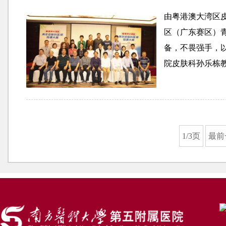
由粤港澳大湾区
区（广东赛区）
备，不畏强手，
院皮肤科孙乐栋教授
1/3页
最前