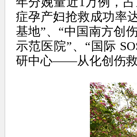
年分娩量近1万例，占
症孕产妇抢救成功率达
基地”、“中国南方创
示范医院”、“国际 S
研中心——从化创伤救