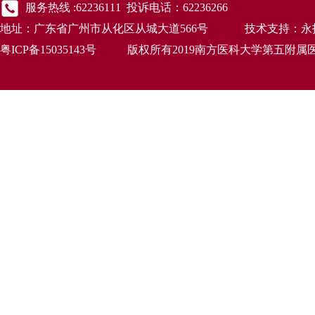
服务热线 :62236111 投诉电话：62236266
地址：广东省广州市从化区从城大道566号 技术支持：永
粤ICP备15035143号 版权所有2019南方医科大学第五附属