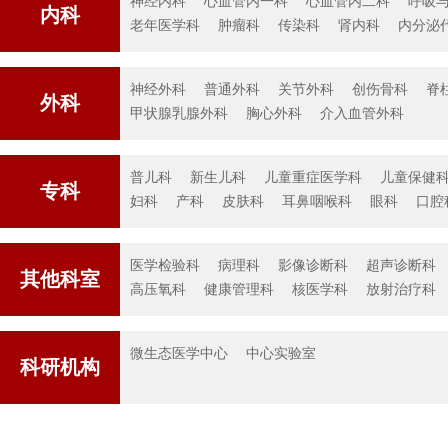
神经内科
心血管内一科
心血管内二科
呼吸
付亮
内科
老年医学科
肿瘤科
传染科
肾内科
内分泌
医学
副主
神经外科
普通外科
关节外科
创伤骨科
脊
外科
甲状腺乳腺外科
胸心外科
介入血管外科
普儿科
新生儿科
儿童重症医学科
儿童保健
专科
妇科
产科
皮肤科
耳鼻咽喉科
眼科
口腔
医学检验科
病理科
影像诊断科
超声诊断科
其他科室
更多专家介绍
高压氧科
健康管理科
核医学科
放射治疗科
微生态医学中心
中心实验室
科研机构